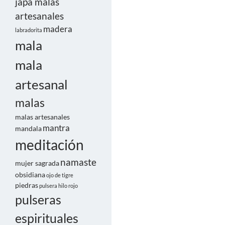
japa malas
artesanales
madera
labradorita
mala
mala
artesanal
malas
malas artesanales
mantra
mandala
meditación
namaste
mujer sagrada
obsidiana
ojo de tigre
piedras
pulsera hilo rojo
pulseras
espirituales