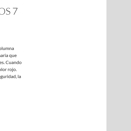
OS 7
 columna
maria que
tes. Cuando
lor rojo.
eguridad, la