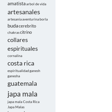
amatista
arbol de vida
artesanales
artesania
aventurina
borla
buda
cerebrito
citrino
chakras
collares
espirituales
cornalina
costa rica
espiritualidad
ganesh
ganesha
guatemala
japa mala
japa mala Costa Rica
Japa Malas