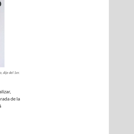
 dije del 1er.
lizar,
orada de la
á