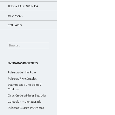
TE DOY LA BIENVENIDA
JAPA MALA
COLLARES
Buscar:
ENTRADAS RECIENTES
Pulseras de Hilo Rojo
Pulseras 7 Arcángeles
Veamos cada uno de los 7
Chakras
Oración de la Mujer Sagrada
Colección Mujer Sagrada
Pulseras Cuarzos y Aromas