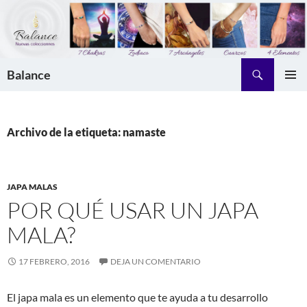
Saltar
al
contenido
Buscar
Balance
MENÚ
PRINCI
Archivo de la etiqueta: namaste
JAPA MALAS
POR QUÉ USAR UN JAPA
MALA?
17 FEBRERO, 2016
DEJA UN COMENTARIO
El japa mala es un elemento que te ayuda a tu desarrollo