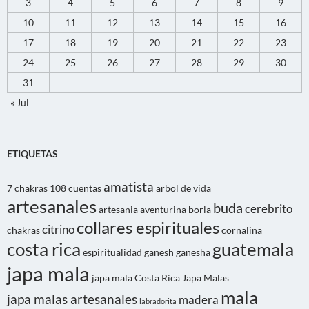
3
4
5
6
7
8
9
10
11
12
13
14
15
16
17
18
19
20
21
22
23
24
25
26
27
28
29
30
31
« Jul
ETIQUETAS
amatista
7 chakras
108 cuentas
arbol de vida
artesanales
buda
cerebrito
artesania
aventurina
borla
collares espirituales
citrino
chakras
cornalina
costa rica
guatemala
espiritualidad
ganesh
ganesha
japa mala
japa mala Costa Rica
Japa Malas
mala
japa malas artesanales
madera
labradorita