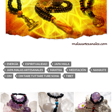
ENERGÍA
ESPIRITUALIDAD
JAPA MALA
JAPA MALAS ARTESANALES
MANTRA
MEDITACIÓN
NAMASTE
OM
OM TARE TUTTARE TURE SOHA
TIBET