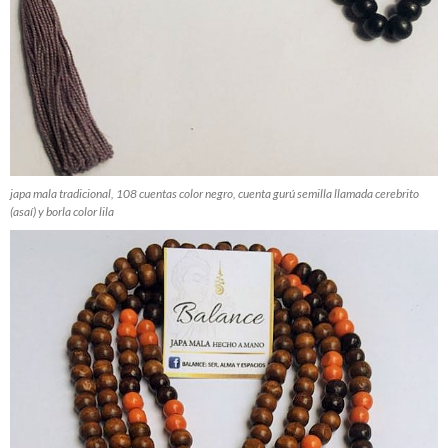
japa mala tradicional, 108 cuentas color negro, cuenta gurú semilla llamada cerebrito
(asaí) y borla color lila