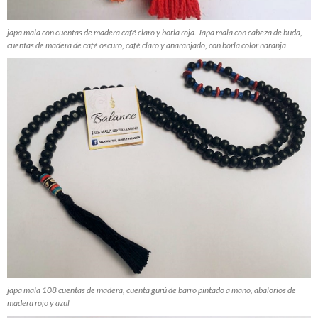
japa mala con cuentas de madera café claro y borla roja. Japa mala con cabeza de buda,
cuentas de madera de café oscuro, café claro y anaranjado, con borla color naranja
japa mala 108 cuentas de madera, cuenta gurú de barro pintado a mano, abalorios de
madera rojo y azul