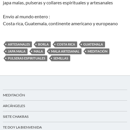
japa malas, pulseras y collares espirituales y artesanales
Envío al mundo entero :
Costa rica, Guatemala, continente americano y europeano
ARTESANALES
BORLA
COSTA RICA
GUATEMALA
JAPA MALA
MALA
MALA ARTESANAL
MEDITACIÓN
PULSERAS ESPIRITUALES
SEMILLAS
MEDITACIÓN
ARCÁNGELES
SIETE CHAKRAS
TE DOY LA BIENVENIDA