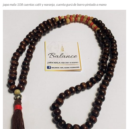
japa mala 108 cuentas café y naranja, cuenta gurú de barro pintado a mano