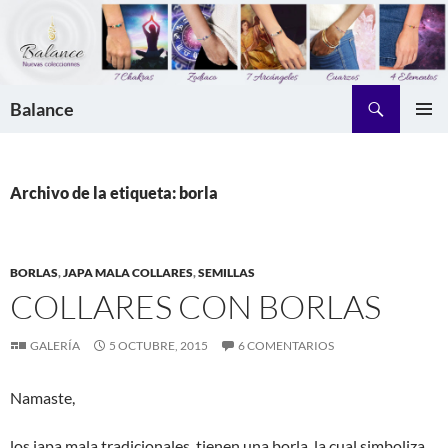
Saltar
al
contenido
Buscar
Balance
MENÚ
PRINCI
Archivo de la etiqueta: borla
BORLAS
,
JAPA MALA COLLARES
,
SEMILLAS
COLLARES CON BORLAS
GALERÍA
5 OCTUBRE, 2015
6 COMENTARIOS
Namaste,
los japa mala tradicionales, tienen una borla, la cual simboliza