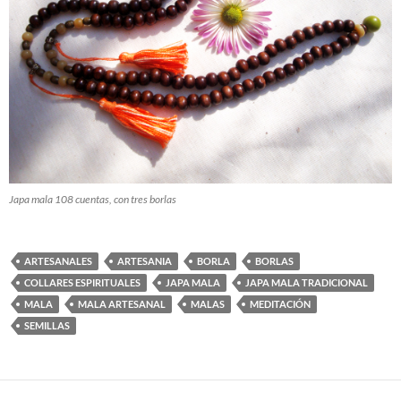
Japa mala 108 cuentas, con tres borlas
ARTESANALES
ARTESANIA
BORLA
BORLAS
COLLARES ESPIRITUALES
JAPA MALA
JAPA MALA TRADICIONAL
MALA
MALA ARTESANAL
MALAS
MEDITACIÓN
SEMILLAS