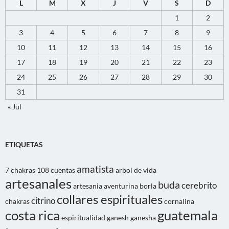
L
M
X
J
V
S
D
1
2
3
4
5
6
7
8
9
10
11
12
13
14
15
16
17
18
19
20
21
22
23
24
25
26
27
28
29
30
31
« Jul
ETIQUETAS
amatista
7 chakras
108 cuentas
arbol de vida
artesanales
buda
cerebrito
artesania
aventurina
borla
collares espirituales
citrino
chakras
cornalina
costa rica
guatemala
espiritualidad
ganesh
ganesha