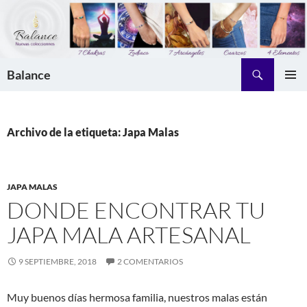
Saltar
al
contenido
Buscar
Balance
MENÚ
PRINCI
Archivo de la etiqueta: Japa Malas
JAPA MALAS
DONDE ENCONTRAR TU
JAPA MALA ARTESANAL
9 SEPTIEMBRE, 2018
2 COMENTARIOS
Muy buenos días hermosa familia, nuestros malas están